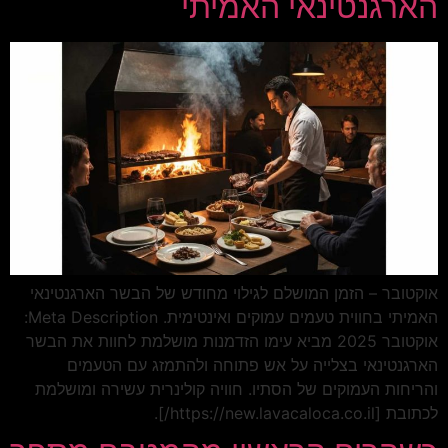
הארגנטינאי האמיתי
אוקטובר – הזמן המושלם לגילוי מחודש של הבשר הארגנטינאי
האמיתי בחווית טעמים עמוקים ואינטימית. Meta Description:
אוקטובר 2025 מביא עימו הזדמנות מושלמת לחוות את הבשר
הארגנטינאי בצלייה על אש פתוחה ולהתמזג עם הטעמים
והריחות העמוקים של הסתיו. חוויה קולינרית עשירה ומושלמת
לכתובת [https://new.lavacaloca.co.il/].