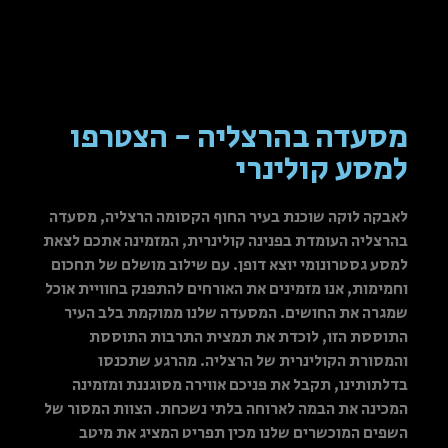
מסעדה בהרצליה - הצטרפו
למסע קולינרי
לאבקה לוקה שוכנת בעיר החוף הקסומה הרצליה, מסעדה
בהרצליה העומדת בפנינה קולינרית, המזמינה אתכם לצאת
למסע גסטרונומי יוצא דופן. עם שילוב מושלם של תחכום
וחמימות, אנו מזמינים את האורחים להתפנק בחוויית אוכל
שמגרה את החושים. המסעדה שלנו ממוקמת בלב העיר
התוססת הזו, לוכדת את תמצית התרבות התוססת
והמסורת הקולינרית של הרצליה. מהרגע שתכנסו
בדלתותינו, תקבל את פניכם אווירה מסוגננת ומזמינה
המכינה את הבמה לארוחה בלתי נשכחת. הצוות המסור של
השפים המוכשרים שלנו מכין תפריט המציג את מיטב