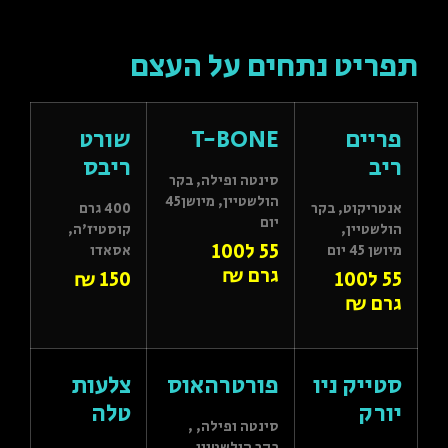
תפריט נתחים על העצם
פריים
T-BONE
שורט
ריב
ריבס
סינטה ופילה, בקר
הולשטיין, מיושן45
אנטריקוט, בקר
400 גרם
יום
הולשטיין,
קוסטיז'ה,
55 ל100
מיושן 45 יום
אסאדו
גרם ₪
55 ל100
150 ₪
גרם ₪
סטייק ניו
פורטרהאוס
צלעות
יורק
טלה
סינטה ופילה, ,
בקר הולשטיין,