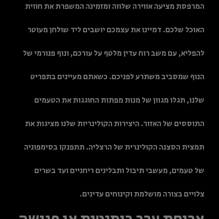
המרפסת מציעה אווירה שלווה ומזמינה המשפרת את חווית
האוכל שלכם. דמיינו את עצמכם יושבים ליד שולחן מעוטר
להפליא, עם משב רוח עדין מלטף על עורכם, ונוף פנורמי של
הנוף שמסביב משתרע לפניכם. כשאתם מעיינים בתפריט
שלנו, תגלו מגוון של מנות מפתות החוגגות את הטעמים
התוססים של האזור. היצירות הקולינריות שלנו מציגות את
תמצית הסצנה הקולינרית של הרצליה. תתפנקו בסימפוניה
של טעמים, מעשבי תיבול ותבלינים ריחניים ועד בשרים
צלויים בצורה מושלמת וקינוחים עדינים.