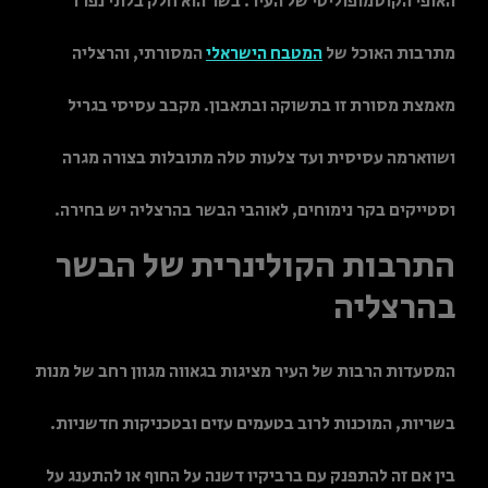
האופי הקוסמופוליטי של העיר. בשר הוא חלק בלתי נפרד
מתרבות האוכל של
המטבח
הישראלי
המסורתי, והרצליה
מאמצת מסורת זו בתשוקה ובתאבון. מקבב עסיסי בגריל
ושווארמה עסיסית ועד צלעות טלה מתובלות בצורה מגרה
וסטייקים בקר נימוחים, לאוהבי הבשר בהרצליה יש בחירה.
התרבות הקולינרית של הבשר
בהרצליה
המסעדות הרבות של העיר מציגות בגאווה מגוון רחב של מנות
בשריות, המוכנות לרוב בטעמים עזים ובטכניקות חדשניות.
בין אם זה להתפנק עם ברביקיו דשנה על החוף או להתענג על