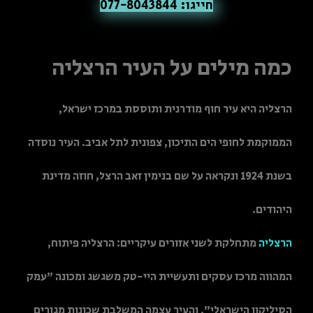
חייגו: 077-8043844
כמה מילים על העיר הרצליה
הרצליה היא עיר חוף מודרנית ותוססת במרכז ישראל,
הממוקמת לחופי הים התיכון, צפונית לתל אביב. העיר נוסדה
בשנת 1924 ונקראה על שם בנימין זאב הרצל, חוזה מדינת
היהודים.
הרצליה
מתחלקת לשני אזורים עיקריים: הרצליה פיתוח,
המהווה מרכז עסקים ותעשיית היי-טק משגשג ומכונה "עמק
הסיליקון הישראלי", והעיר עצמה המשלבת שכונות מגורים