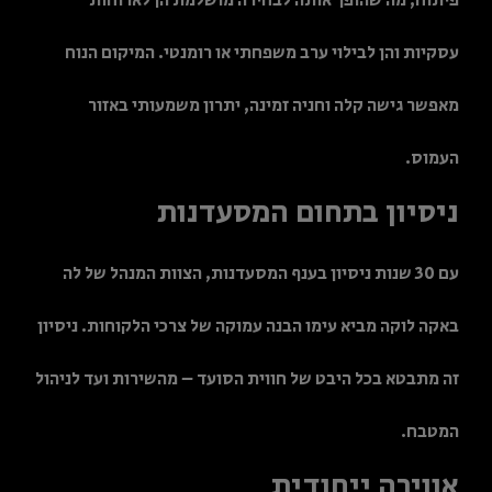
פיתוח, מה שהופך אותה לבחירה מושלמת הן לארוחות
עסקיות והן לבילוי ערב משפחתי או רומנטי. המיקום הנוח
מאפשר גישה קלה וחניה זמינה, יתרון משמעותי באזור
העמוס.
ניסיון בתחום המסעדנות
עם 30 שנות ניסיון בענף המסעדנות, הצוות המנהל של לה
באקה לוקה מביא עימו הבנה עמוקה של צרכי הלקוחות. ניסיון
זה מתבטא בכל היבט של חווית הסועד – מהשירות ועד לניהול
המטבח.
אווירה ייחודית