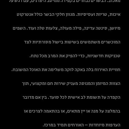
מאכזב. הבשרים נבחרים בקפידה ממיטב היצרנים, עם דגש על
איכות, טריות ועסיסיות. מגוון חלקי הבשר כולל אנטרקוט
מיושן, סינטה עדינה, פילה מעולה, צלעות טלה ועוד. השפים
המוכשרים משתמשים בשיטות בישול מסורתיות לצד
טכניקות חדשניות, כדי להפיק את המרב מכל נתח.
חוויית האירוח בלה באקה לוקה משלימה את האוכל המשובח.
הצוות המיומן והמנוסה מעניק שירות חם ומקצועי, תוך
הקפדה על תשומת לב אישית לכל סועד. בין אם מדובר
בהמלצה על מנה או יין מתאים, או בהתאמה לצרכים או
העדפות מיוחדות – האורחים תמיד במרכז.