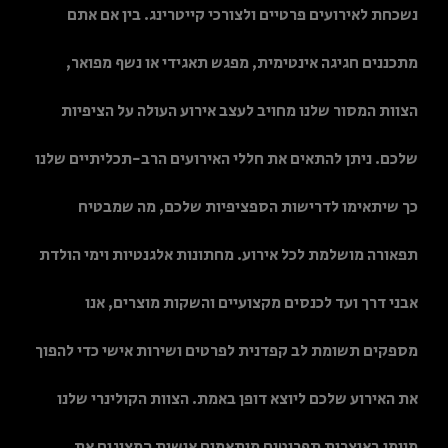
נשכחת לאירועים פרטיים ולצורכי קייטרינג. בין אם אתם
מתכננים חגיגה אינטימית, מפגש תאגידי או נשף מפואר,
הצוות המסור שלנו מחויב לעצב אירוע העולה על הציפיות
שלכם. ניתן להתאים את חללי האירועים הרב-תכליתיים שלנו
כך שיתאימו לדרישות הספציפיות שלכם, מה שמבטיח
תפאורה מושלמת לכל אירוע. מחתונות אלגנטיות וימי הולדת
אבני דרך ועד לכנסים מקצועיים והשקות מוצרים, אנו
מספקים תשומת לב קפדנית לפרטים ושירות אישי כדי להפוך
את האירוע שלכם ליוצא דופן באמת. הצוות הקולינרי שלנו
מיומן באוצרות תפריטים מותאמים אישית המציגים את