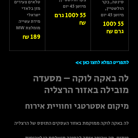
סינטה, בקר
טלאים צעירים
מיושן 45 יום
הולשטיין,
מזן בלאדי
55 ל100 גרם
מיושן 45 יום
ישראלי
מידת עשייה
₪
55 ל100
מומלצת MW
גרם ₪
189 ₪
לתפריט המלא לחצו כאן >>
לה באקה לוקה – מסעדה
מובילה באזור הרצליה
מיקום אסטרטגי וחוויית אירוח
לה באקה לוקה ממוקמת באזור העסקים התוסס של הרצליה