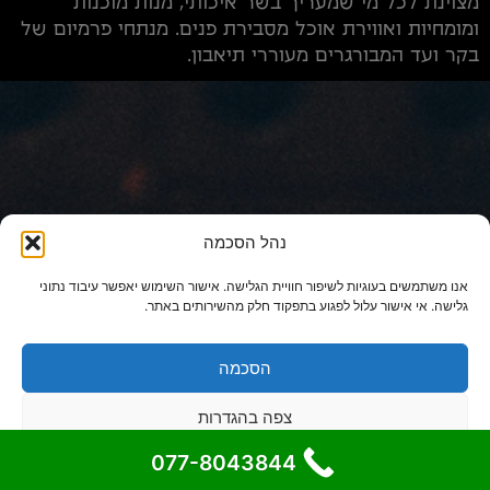
מצוינת לכל מי שמעריך בשר איכותי, מנות מוכנות
ומומחיות ואווירת אוכל מסבירת פנים. מנתחי פרמיום של
בקר ועד המבורגרים מעוררי תיאבון.
נהל הסכמה
אנו משתמשים בעוגיות לשיפור חוויית הגלישה. אישור השימוש יאפשר עיבוד נתוני
גלישה. אי אישור עלול לפגוע בתפקוד חלק מהשירותים באתר.
הסכמה
צפה בהגדרות
077-8043844
cookie-policy
מדיניות פרטיות