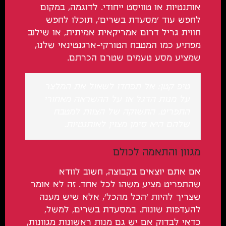
אותנטיות או טוויסט ייחודי. לדוגמה, במקום
לחפש עוד 'מסעדת בשרים', תוכלו לחפש
חווית גריל דרום אמריקאית אמיתית, או שילוב
מפתיע כמו המטבח הטורקי-ארגנטינאי שלנו,
שמציע מסע טעמים שטרם הכרתם.
טיפ קטן: אל תפחדו לשאול את המלצר
על מנות הדגל או על ההשראה מאחורי
התפריט. התשוקה של הצוות למטבח
שלהם היא סימן מצוין לאותנטיות.
מגוון והתאמה לכולם
אם אתם יוצאים בקבוצה, חשוב לוודא
שהתפריט מציע משהו לכל אחד. זה לא אומר
שצריך להיות 'הכל מהכל', אלא שיש מענה
להעדפות שונות. במסעדת בשרים, למשל,
כדאי לבדוק אם יש גם מנות ראשונות מגוונות,