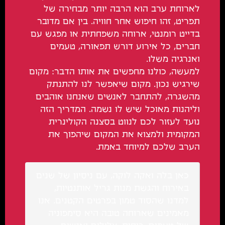
לארוחת ערב הוא הרבה יותר מבחירה של
תפריט, זהו חיפוש אחר חוויה. בין אם מדובר
בדייט רומנטי, ארוחה משפחתית או מפגש עם
חברים, כל אירוע דורש תפאורה, טעמים
ואנרגיה משלו.
למעשה, כולנו מחפשים את אותו הדבר: מקום
שירגיש נכון. מקום שיאפשר לנו להתנתק
מהשגרה, להתחבר לאנשים שאנחנו אוהבים
וליהנות מאוכל שיש לו נשמה. המדריך הזה
נועד לעזור לכם לנווט בסצנה הקולינרית
המקומית ולמצוא את המקום שיהפוך את
הערב שלכם למיוחד באמת.
כאן בלה ואקה לוקה, עם ניסיון של שנים
באירוח והגשת מנות גריל אותנטיות,
למדנו שהסוד טמון בפרטים הקטנים. אנו
מאמינים שארוחה טובה היא סימפוניה