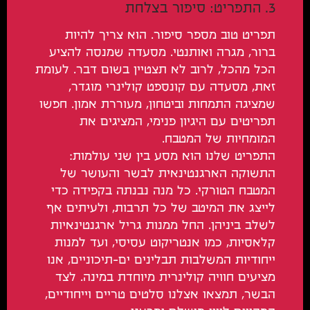
3. התפריט: סיפור בצלחת
תפריט טוב מספר סיפור. הוא צריך להיות
ברור, מגרה ואותנטי. מסעדה שמנסה להציע
הכל מהכל, לרוב לא תצטיין בשום דבר. לעומת
זאת, מסעדה עם קונספט קולינרי מוגדר,
שמציגה התמחות וביטחון, מעוררת אמון. חפשו
תפריטים עם היגיון פנימי, המציגים את
המומחיות של המטבח.
התפריט שלנו הוא מסע בין שני עולמות:
התשוקה הארגנטינאית לבשר והעושר של
המטבח הטורקי. כל מנה נבנתה בקפידה כדי
לייצג את המיטב של כל תרבות, ולעיתים אף
לשלב ביניהן. החל ממנות גריל ארגנטינאיות
קלאסיות, כמו אנטריקוט עסיסי, ועד למנות
ייחודיות המשלבות תבלינים ים-תיכוניים, אנו
מציעים חוויה קולינרית מיוחדת במינה. לצד
הבשר, תמצאו אצלנו סלטים טריים וייחודיים,