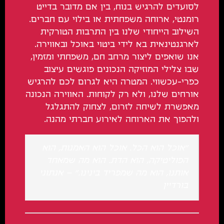
לסועדים להרגיש בנוח, בין אם מדובר בדייט
רומנטי, ארוחה משפחתית או בילוי עם חברים.
השילוב הייחודי שלנו בין התרבות הטורקית
לארגנטינאית בא לידי ביטוי באוכל ובאווירה.
אנו שואפים ליצור מרחב חם, משפחתי ומזמין,
שבו צלילי המוזיקה הנכונים פוגשים עיצוב
כפרי-עכשווי. המטרה היא לגרום לכם להרגיש
אורחים שלנו, ולא רק לקוחות. האווירה הנכונה
מאפשרת לשיחה לזרום, לצחוק להתגלגל
ולהפוך את הארוחה לאירוע חברתי מהנה.
"אוכל הוא הכל. אוכל הוא האמנות, הוא
הפוליטיקה, הוא הדת. הוא מה שמאחד
אותנו, הוא מה שמפריד בינינו." – אנתוני
בורדיין