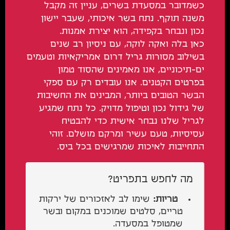
כשמדובר במסעדת בשרים, עניין זה מקבל
משנה תוקף. נתח בשר איכותי, שעבר יישון
נכון ונבחר בקפידה, הוא יצירת אמנות.
כאן בלה ואקה לוקה, עם ניסיון רב שנים
בשילוב מסורות גריל דרום אמריקאיות וטעמים
ים-תיכוניים, אנו מאמינים שהסוד טמון
בפרטים הקטנים. אנו עובדים רק עם ספקי
הבשר הטובים ביותר, המבינים את החשיבות
של גידול נכון וטיפול מדויק. כל נתח שמגיע
לגריל שלנו נבחר אישית כדי להבטיח
עסיסיות, טעם עשיר ומרקם מושלם. זוהי
התחייבות לאיכות שמרגישים בכל ביס.
מה לחפש בתפריט?
טריות:
שימו לב לאזכורים של ירקות
טריים, סלטים שמוכנים במקום ובשר
שמטופל במסעדה.