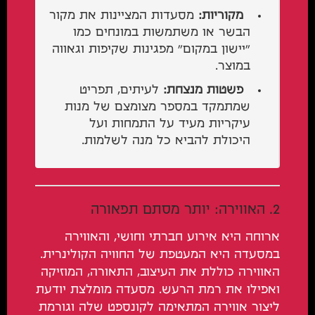
מקוריות:
מסעדות המציינות את מקור
הבשר או משתמשות במונחים כמו
"יישון במקום" מפגינות שקיפות וגאווה
במוצר.
פשטות מנצחת:
לעיתים, תפריט
שמתמקד במספר מצומצם של מנות
עיקריות מעיד על התמחות ועל
היכולת להביא כל מנה לשלמות.
2. האווירה: יותר מסתם תפאורה
ארוחה היא אירוע חברתי וחושי, והאווירה
במסעדה היא המעטפת של החוויה הקולינרית.
האווירה כוללת את העיצוב, התאורה, המוזיקה
ואפילו את רמת הרעש. מסעדה מומלצת יודעת
ליצור אווירה המתאימה לקונספט שלה וגורמת