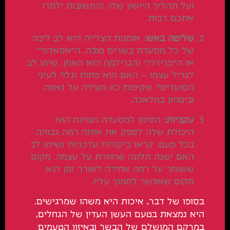
ועל תהליך היישון שלו, והתשובות ילמדו
אתכם רבות.
שליטה באש:
אומנות הצלייה היא לב ליבה
של כל מסעדת בשרים טובה. ה"אסאדור"
או ה"פריז'רו" (הגרילמן) הוא האמן. שימו לב
לגריל עצמו – האם הוא פתוח וגלוי לעיני
הסועדים? שקיפות כזו מעידה על גאווה
וביטחון במלאכה.
עקביות:
הסימן למסעדה מצוינת הוא
היכולת שלה לספק את אותה רמה גבוהה
בכל פעם. קראו ביקורות עדכניות ושימו לב
האם ישנה תלונה שחוזרת על עצמה. מקום
ששומר על רמה אחידה לאורך זמן הוא
מקום שאפשר לסמוך עליו.
בסופו של דבר, איכות היא משהו שמרגישים.
היא נמצאת בטעם העשן העדין של הגחלים,
במרקם המושלם של הבשר ובאיזון הטעמים