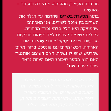
מורכבת מעיצוב, ממוזיקה, מתאורה ובעיקר –
מאנשים.
בתור
מסעדת בשרים
שחרטה על דגלה את
השילוב בין אוכל לשירים, אנו מאמינים
שהמוזיקה היא חלק בלתי נפרד מהחוויה.
צלילים לטיניים קצביים לצד נעימות טורקיות
מרגשות יוצרים פסקול ייחודי שמלווה את
הארוחה. חפשו מקום עם קונספט ברור, מקום
שמרגיש שיש לו נשמה. האם העיצוב אותנטי?
האם הוא מספר סיפור? האם הצוות נראה
שמח לעבוד שם?
בלה ואקה לוקה, הניסיון שלנו המשלב
את התשוקה של הגריל הארגנטינאי עם
הטעמים העשירים של המטבח הטורקי
לימד אותנו שהארוחות הטובות ביותר הן
לא רק על בשר; הן מסע חושי שלם.