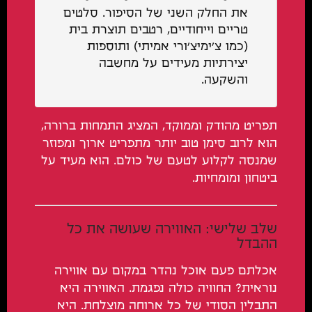
את החלק השני של הסיפור. סלטים
טריים וייחודיים, רטבים תוצרת בית
(כמו צ'ימיצ'ורי אמיתי) ותוספות
יצירתיות מעידים על מחשבה
והשקעה.
תפריט מהודק וממוקד, המציג התמחות ברורה,
הוא לרוב סימן טוב יותר מתפריט ארוך ומפוזר
שמנסה לקלוע לטעם של כולם. הוא מעיד על
ביטחון ומומחיות.
שלב שלישי: האווירה שעושה את כל
ההבדל
אכלתם פעם אוכל נהדר במקום עם אווירה
נוראית? החוויה כולה נפגמת. האווירה היא
התבלין הסודי של כל ארוחה מוצלחת. היא