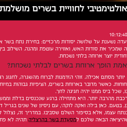
ולטימטיבי לחוויית בשרים מושלמ
דה נשענת על שלושה יסודות מרכזיים: בחירת נתח בשר איכו
ה שמכיר את סודות האש, ואווירה עוטפת ומהנה. השילוב בין
חודית יוצר ארוחה בלתי נשכחת.
מת הופך ארוחת בשרים לבלתי נשכחת?
ותר מסתם אכילה. זוהי הזדמנות לברוח מהשגרה, לחגוג רגע
וחות. כאשר מדובר בארוחת בשרים, הציפיות גבוהות במיוחד
, שכל ביס ממנו יהיה חגיגה לחך.
רכבת מהרבה יותר. היא מתחילה ברגע שנכנסים בדלת וממש
, בטעם. כאן ב'לה ואקה לוקה', עם ניסיון של שנים בגריל ד
נתח עצמו, אלא בסיפור השלם שסביבו. במדריך זה, נצלול 
שהיציאה הבאה שלכם ל
מסעדת בשר בהרצליה
תהיה לא פחו