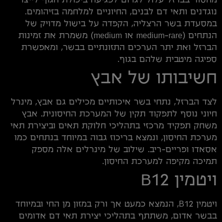
מחסור בברזל עלול לגרום לפגיעה ביכולת הגוף לייצר
נוגדנים ותאי דם לבנים, החיוניים למלחמה בזיהומים.
במסעדת בשר הרצליה, הקפדה על בישול מדויק של
הנתחים (medium-rare או medium) משמרת את זמינות
הברזל ואת יתר הערכים התזונתיים בבשר, ומאפשרת
ספיגה מיטבית שלהם בגוף.
חשיבותו של אבץ
לצד הברזל, נתחי בשר איכותיים מכילים גם אבץ, מינרל
חיוני נוסף לתפקוד תקין של המערכת החיסונית. אבץ
משחק תפקיד מרכזי בתהליכי חלוקת תאים וביצירת תאי
מערכת החיסון, ונמצא בריכוז גבוה במיוחד בנתחים כמו
אסאדו ופריים-ריב. שילוב של מינרלים אלה מספק
תמיכה מקיפה למערכת החיסון.
ויטמין B12
ויטמין B12, הנמצא כמעט אך ורק במזון מן החי ובמיוחד
בבשר אדום, משתתף בתהליכי יצירת תאי דם אדומים